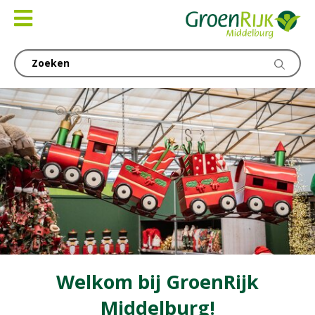
Ga
naar
content
Welkom bij GroenRijk
Middelburg!