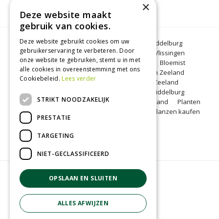
×
Deze website maakt
gebruik van cookies.
Deze website gebruikt cookies om uw
Bloemen Middelburg
Dierenwinkel Middelburg
gebruikerservaring te verbeteren. Door
Kerstbomen Middelburg
Tuincentrum Vlissingen
onze website te gebruiken, stemt u in met
Tuincentrum Zeeland
Gartencenter
Bloemist
alle cookies in overeenstemming met ons
Middelburg
BBQ Zeeland
Tuinplanten Zeeland
Cookiebeleid.
Lees verder
Koopzondag Middelburg
Barbecue Zeeland
Lunchroom Middelburg
Woonwinkel Middelburg
STRIKT NOODZAKELIJK
Tuincentrum Middelburg
Koopzondag Zeeland
Planten
kopen Middelburg
Blumen Middelburg
Pflanzen kaufen
PRESTATIE
Middelburg
TARGETING
NIET-GECLASSIFICEERD
© Groenrijk Middelburg
OPSLAAN EN SLUITEN
Green Solutions
Tuincentrum Overzicht
ALLES AFWIJZEN
Privacy policy