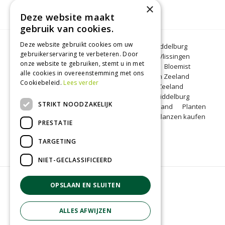
×
Deze website maakt
gebruik van cookies.
Deze website gebruikt cookies om uw
Bloemen Middelburg
Dierenwinkel Middelburg
gebruikerservaring te verbeteren. Door
Kerstbomen Middelburg
Tuincentrum Vlissingen
onze website te gebruiken, stemt u in met
Tuincentrum Zeeland
Gartencenter
Bloemist
alle cookies in overeenstemming met ons
Middelburg
BBQ Zeeland
Tuinplanten Zeeland
Cookiebeleid.
Lees verder
Koopzondag Middelburg
Barbecue Zeeland
Lunchroom Middelburg
Woonwinkel Middelburg
STRIKT NOODZAKELIJK
Tuincentrum Middelburg
Koopzondag Zeeland
Planten
kopen Middelburg
Blumen Middelburg
Pflanzen kaufen
PRESTATIE
Middelburg
TARGETING
NIET-GECLASSIFICEERD
© Groenrijk Middelburg
OPSLAAN EN SLUITEN
Green Solutions
Tuincentrum Overzicht
ALLES AFWIJZEN
Privacy policy