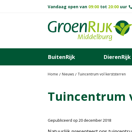
G
Vandaag open van
09:00
tot
20:00
uur
a
n
a
a
r
c
o
BuitenRijk
DierenRijk
n
t
e
Home
Nieuws
Tuincentrum vol kerststerren
n
t
Tuincentrum v
Gepubliceerd op
20 december 2018
Natuurlijk presenteert ons tuincentr