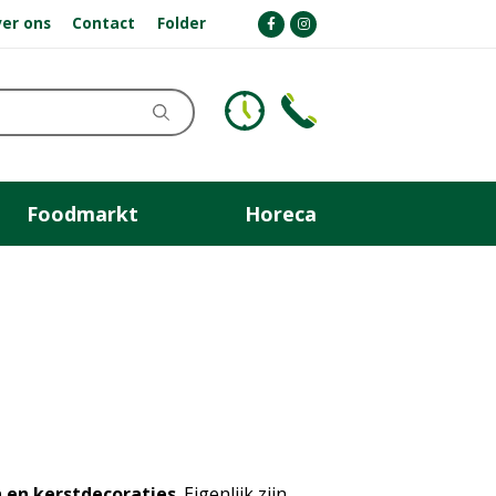
er ons
Contact
Folder
Foodmarkt
Horeca
 en kerstdecoraties
. Eigenlijk zijn