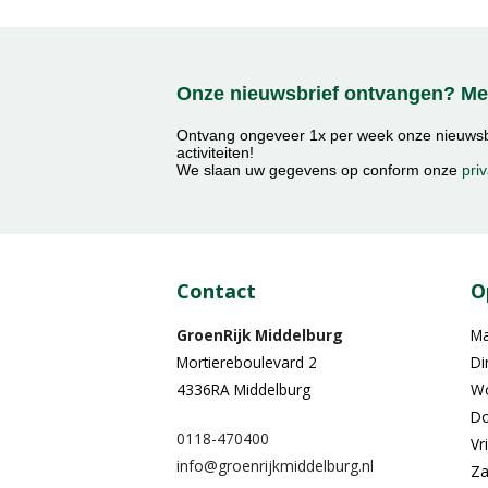
Onze nieuwsbrief ontvangen? Mel
Ontvang ongeveer 1x per week onze nieuwsbr
activiteiten!
We slaan uw gegevens op conform onze
priv
Contact
O
GroenRijk Middelburg​
M
Mortiereboulevard 2
Di
4336RA Middelburg
W
Do
0118-470400
Vr
info@groenrijkmiddelburg.nl
Za