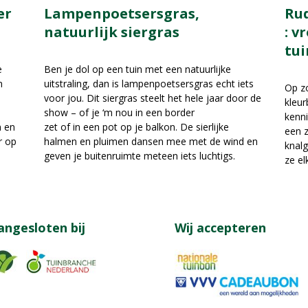
er
Rud
Lampenpoetsersgras,
: v
natuurlijk siergras
tui
e
Ben je dol op een tuin met een natuurlijke
n
uitstraling, dan is lampenpoetsersgras echt iets
Op zo
voor jou. Dit siergras steelt het hele jaar door de
kleur
show – of je ‘m nou in een border
kenni
n en
zet of in een pot op je balkon. De sierlijke
een z
r op
halmen en pluimen dansen mee met de wind en
knalg
geven je buitenruimte meteen iets luchtigs.
ze el
angesloten bij
Wij accepteren