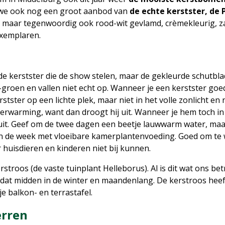
n we ook nog een groot aanbod van
de echte kerstster, de 
rood, maar tegenwoordig ook rood-wit gevlamd, crèmekleurig, 
exemplaren.
n de kerstster die de show stelen, maar de gekleurde schutbl
l-groen en vallen niet echt op. Wanneer je een kerstster goed
tster op een lichte plek, maar niet in het volle zonlicht en 
rwarming, want dan droogt hij uit. Wanneer je hem toch in 
it. Geef om de twee dagen een beetje lauwwarm water, maar 
in de week met vloeibare kamerplantenvoeding. Goed om te w
r huisdieren en kinderen niet bij kunnen.
troos (de vaste tuinplant Helleborus). Al is dit wat ons betre
 dat midden in de winter en maandenlang. De kerstroos heef
je balkon- en terrastafel.
erren