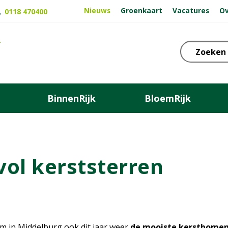
Nieuws
Groenkaart
Vacatures
Ov
0118 470400
BinnenRijk
BloemRijk
ol kerststerren
um in Middelburg ook dit jaar weer
de mooiste kerstbomen