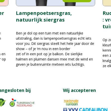
er
Rud
Lampenpoetsersgras,
: v
natuurlijk siergras
tui
e
Ben je dol op een tuin met een natuurlijke
n
uitstraling, dan is lampenpoetsersgras echt iets
Op zo
voor jou. Dit siergras steelt het hele jaar door de
kleur
show – of je ‘m nou in een border
kenni
n en
zet of in een pot op je balkon. De sierlijke
een z
r op
halmen en pluimen dansen mee met de wind en
knalg
geven je buitenruimte meteen iets luchtigs.
ze el
angesloten bij
Wij accepteren