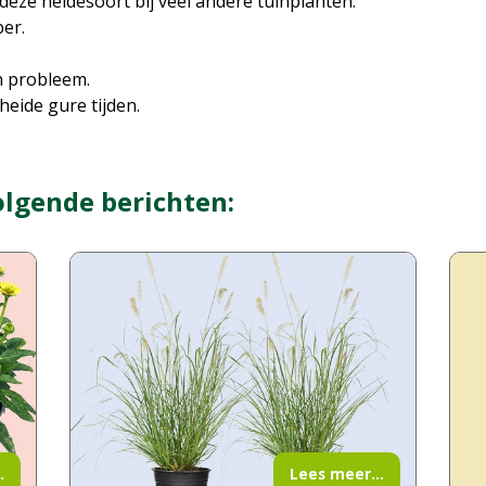
deze heidesoort bij veel andere tuinplanten.
er.
n probleem.
heide gure tijden.
olgende berichten:
.
Lees meer...