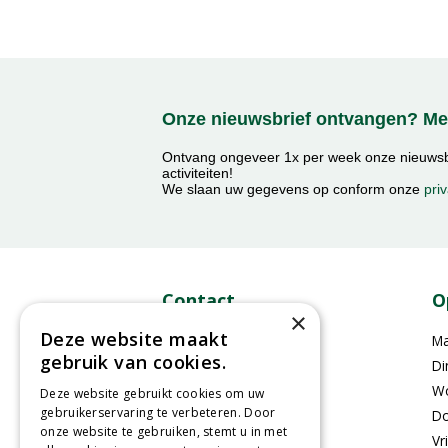
Onze nieuwsbrief ontvangen? Mel
Ontvang ongeveer 1x per week onze nieuwsbr
activiteiten!
We slaan uw gegevens op conform onze
priv
Contact
O
×
Deze website maakt
GroenRijk Middelburg​
M
gebruik van cookies.
Mortiereboulevard 2
Di
4336RA Middelburg
W
Deze website gebruikt cookies om uw
gebruikerservaring te verbeteren. Door
Do
onze website te gebruiken, stemt u in met
0118-470400
Vr