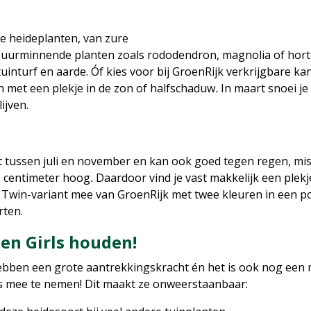
e heideplanten, van zure
 zuurminnende planten zoals rododendron, magnolia of horte
uinturf en aarde. Óf kies voor bij GroenRijk verkrijgbare k
n met een plekje in de zon of halfschaduw
.
In maart snoei je
ijven.
it tussen juli en november en kan ook goed tegen regen, mist
 centimeter hoog
.
Daardoor vind je vast makkelijk een plek
e Twin-variant mee van GroenRijk met twee kleuren in een p
rten.
den Girls houden!
hebben een grote aantrekkingskracht én het is ook nog een 
s mee te nemen! Dit maakt ze onweerstaanbaar: