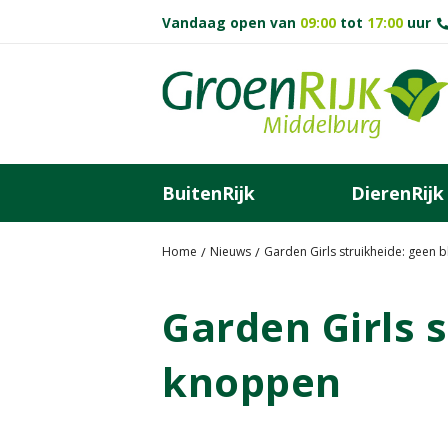
G
Vandaag open van
09:00
tot
17:00
uur
a
n
a
a
r
c
o
BuitenRijk
DierenRijk
n
t
e
Home
Nieuws
Garden Girls struikheide: gee
n
t
Garden Girls 
knoppen