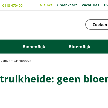
Nieuws
Groenkaart
Vacatures
Ov
0118 470400
BinnenRijk
BloemRijk
n bloemen maar knoppen
struikheide: geen bl