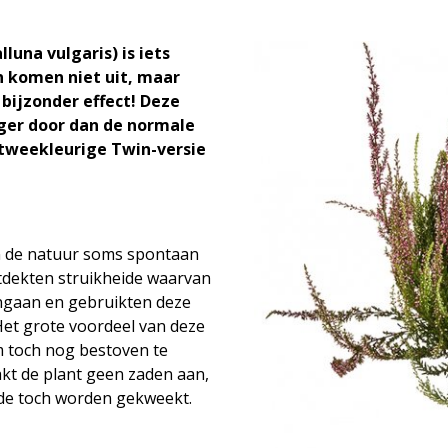
luna vulgaris) is iets
n komen niet uit, maar
 bijzonder effect! Deze
nger door dan de normale
tweekleurige Twin-versie
an de natuur soms spontaan
tdekten struikheide waarvan
ngaan en gebruikten deze
et grote voordeel van deze
om toch nog bestoven te
akt de plant geen zaden aan,
de toch worden gekweekt.