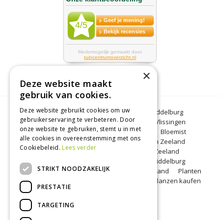
×
Deze website maakt
gebruik van cookies.
Deze website gebruikt cookies om uw
Bloemen Middelburg
Dierenwinkel Middelburg
gebruikerservaring te verbeteren. Door
Kerstbomen Middelburg
Tuincentrum Vlissingen
onze website te gebruiken, stemt u in met
Tuincentrum Zeeland
Gartencenter
Bloemist
alle cookies in overeenstemming met ons
Middelburg
BBQ Zeeland
Tuinplanten Zeeland
Cookiebeleid.
Lees verder
Koopzondag Middelburg
Barbecue Zeeland
Lunchroom Middelburg
Woonwinkel Middelburg
STRIKT NOODZAKELIJK
Tuincentrum Middelburg
Koopzondag Zeeland
Planten
kopen Middelburg
Blumen Middelburg
Pflanzen kaufen
PRESTATIE
Middelburg
TARGETING