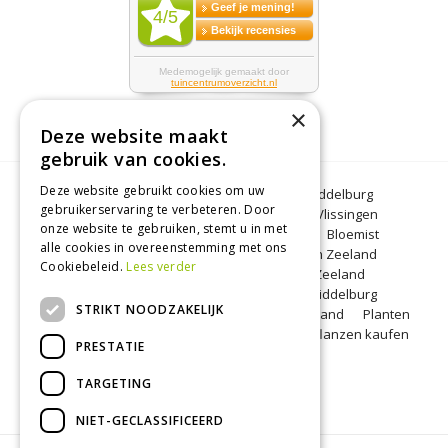
×
Deze website maakt
gebruik van cookies.
Deze website gebruikt cookies om uw
Bloemen Middelburg
Dierenwinkel Middelburg
gebruikerservaring te verbeteren. Door
Kerstbomen Middelburg
Tuincentrum Vlissingen
onze website te gebruiken, stemt u in met
Tuincentrum Zeeland
Gartencenter
Bloemist
alle cookies in overeenstemming met ons
Middelburg
BBQ Zeeland
Tuinplanten Zeeland
Cookiebeleid.
Lees verder
Koopzondag Middelburg
Barbecue Zeeland
Lunchroom Middelburg
Woonwinkel Middelburg
STRIKT NOODZAKELIJK
Tuincentrum Middelburg
Koopzondag Zeeland
Planten
kopen Middelburg
Blumen Middelburg
Pflanzen kaufen
PRESTATIE
Middelburg
TARGETING
NIET-GECLASSIFICEERD