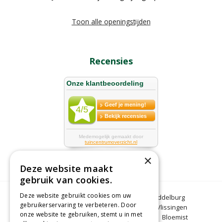
Toon alle openingstijden
Recensies
×
Deze website maakt
gebruik van cookies.
Deze website gebruikt cookies om uw
Bloemen Middelburg
Dierenwinkel Middelburg
gebruikerservaring te verbeteren. Door
Kerstbomen Middelburg
Tuincentrum Vlissingen
onze website te gebruiken, stemt u in met
Tuincentrum Zeeland
Gartencenter
Bloemist