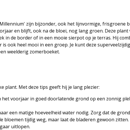
Millennium' zijn bijzonder, ook het lijnvormige, frisgroene b
oorjaar en blijft, ook na de bloei, nog lang groen. Deze pla
k in de border of in een mooie sierpot op je terras. Hij co
 is ook heel mooi in een groep. Je kunt deze superveelzijdi
 een weelderig zomerboeket.
e plant. Met deze tips geeft hij je lang plezier:
in het voorjaar in goed doorlatende grond op een zonnig plek
aar een matige hoeveelheid water nodig. Zorg dat de grond 
de bloemen tijdig weg, maar laat de bladeren gewoon zitten. 
gaar uitlopen.