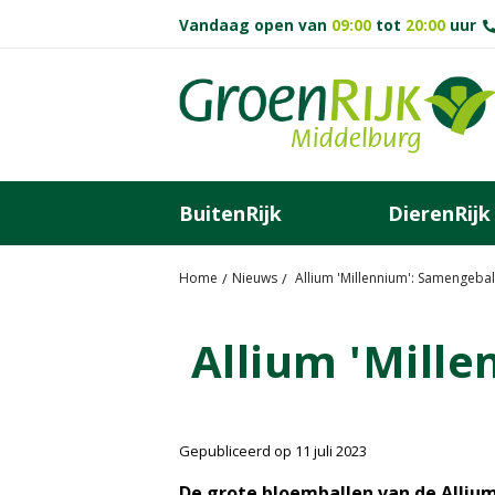
G
Vandaag open van
09:00
tot
20:00
uur
a
n
a
a
r
c
o
BuitenRijk
DierenRijk
n
t
e
Home
Nieuws
Allium 'Millennium': Samengeba
n
t
Allium 'Mill
Gepubliceerd op
11 juli 2023
De grote bloemballen van de Allium