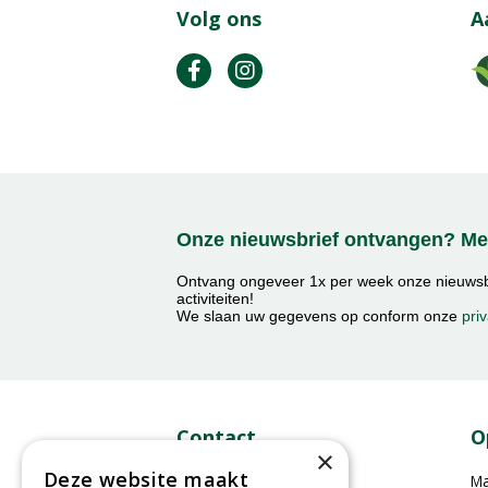
Volg ons
A
Onze nieuwsbrief ontvangen? Mel
Ontvang ongeveer 1x per week onze nieuwsbr
activiteiten!
We slaan uw gegevens op conform onze
priv
Contact
O
×
Deze website maakt
GroenRijk Middelburg​
M