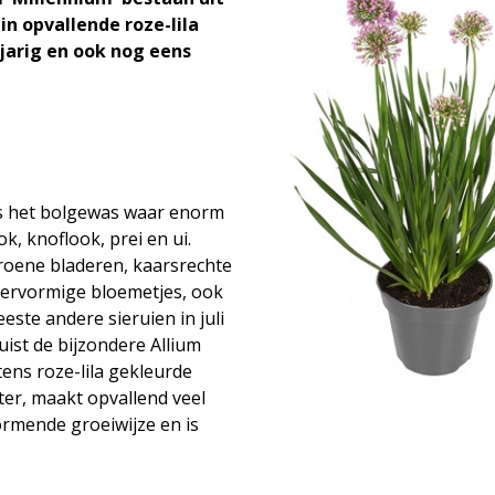
in opvallende roze-lila
arig en ook nog eens
als het bolgewas waar enorm
k, knoflook, prei en ui.
roene bladeren, kaarsrechte
stervormige bloemetjes, ook
este andere sieruien in juli
juist de bijzondere Allium
tens roze-lila gekleurde
ter, maakt opvallend veel
rmende groeiwijze en is