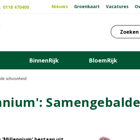
Nieuws
Groenkaart
Vacatures
Ov
0118 470400
BinnenRijk
BloemRijk
lde schoonheid
ennium': Samengebald
 'Millennium' bestaan uit