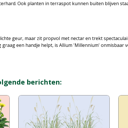
terhard. Ook planten in terraspot kunnen buiten blijven sta
lichte geur, maar zit propvol met nectar en trekt spectaculai
g graag een handje helpt, is Allium 'Millennium' onmisbaar v
olgende berichten: