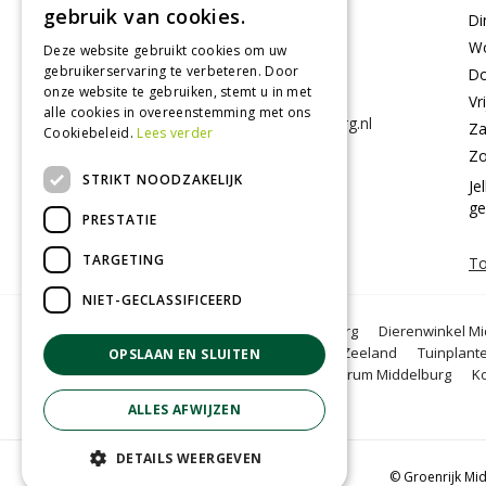
gebruik van cookies.
Mortiereboulevard 2
Di
4336RA Middelburg
W
Deze website gebruikt cookies om uw
gebruikerservaring te verbeteren. Door
Do
onze website te gebruiken, stemt u in met
0118-470400
Vr
alle cookies in overeenstemming met ons
info@groenrijkmiddelburg.nl
Za
Cookiebeleid.
Lees verder
Z
STRIKT NOODZAKELIJK
Je
g
PRESTATIE
TARGETING
To
NIET-GECLASSIFICEERD
Bloemen Middelburg
Dierenwinkel Mi
Middelburg
BBQ Zeeland
Tuinplant
OPSLAAN EN SLUITEN
Tuincentrum Middelburg
K
ALLES AFWIJZEN
DETAILS WEERGEVEN
© Groenrijk Mi