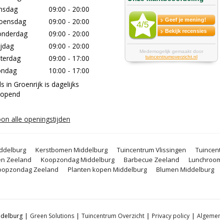
nsdag
09:00 - 20:00
oensdag
09:00 - 20:00
nderdag
09:00 - 20:00
ijdag
09:00 - 20:00
terdag
09:00 - 17:00
ondag
10:00 - 17:00
lls in Groenrijk is dagelijks
eopend
on alle openingstijden
ddelburg
Kerstbomen Middelburg
Tuincentrum Vlissingen
Tuincen
en Zeeland
Koopzondag Middelburg
Barbecue Zeeland
Lunchroom
oopzondag Zeeland
Planten kopen Middelburg
Blumen Middelburg
ddelburg
Green Solutions
Tuincentrum Overzicht
Privacy policy
Algeme