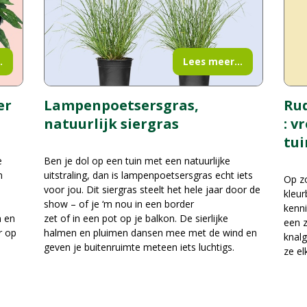
.
Lees meer...
er
Rud
Lampenpoetsersgras,
: v
natuurlijk siergras
tui
e
Ben je dol op een tuin met een natuurlijke
n
uitstraling, dan is lampenpoetsersgras echt iets
Op zo
voor jou. Dit siergras steelt het hele jaar door de
kleur
show – of je ‘m nou in een border
kenni
n en
zet of in een pot op je balkon. De sierlijke
een z
r op
halmen en pluimen dansen mee met de wind en
knalg
geven je buitenruimte meteen iets luchtigs.
ze el