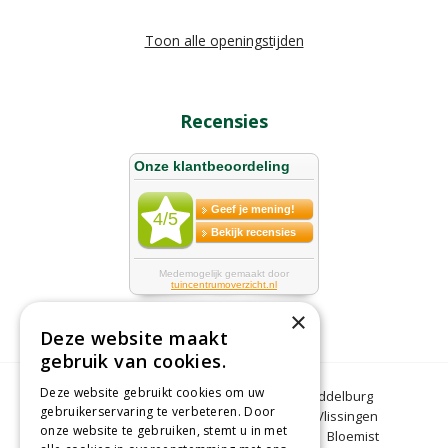
Toon alle openingstijden
Recensies
×
Deze website maakt
gebruik van cookies.
Deze website gebruikt cookies om uw
Bloemen Middelburg
Dierenwinkel Middelburg
gebruikerservaring te verbeteren. Door
Kerstbomen Middelburg
Tuincentrum Vlissingen
onze website te gebruiken, stemt u in met
Tuincentrum Zeeland
Gartencenter
Bloemist