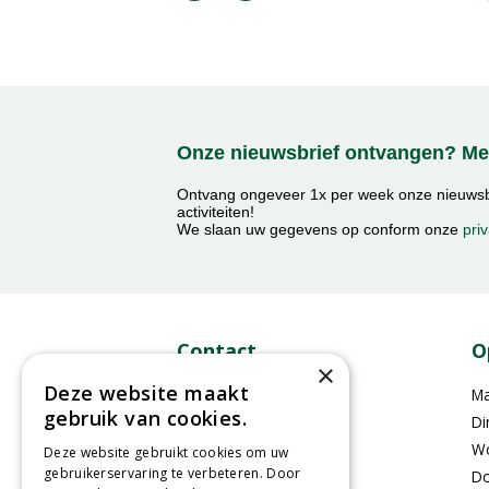
Onze nieuwsbrief ontvangen? Mel
Ontvang ongeveer 1x per week onze nieuwsbr
activiteiten!
We slaan uw gegevens op conform onze
priv
Contact
O
×
Deze website maakt
GroenRijk Middelburg​
M
gebruik van cookies.
Mortiereboulevard 2
Di
4336RA Middelburg
W
Deze website gebruikt cookies om uw
gebruikerservaring te verbeteren. Door
Do