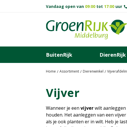
G
Vandaag open van
09:00
tot
17:00
uur
a
n
a
a
r
c
o
BuitenRijk
DierenRijk
n
t
e
Home
Assortiment
Dierenwinkel
Vijverafdeli
n
t
Vijver
Wanneer je een
vijver
wilt aanleggen 
houden. Het aanleggen van een vijver 
als je ook planten er in wilt. Heb je l