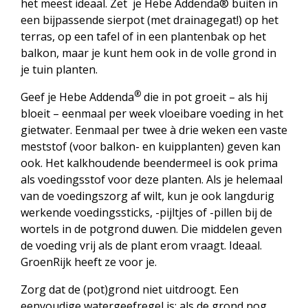
het meest ideaal. Zet je Hebe Addenda® buiten in
een bijpassende sierpot (met drainagegat!) op het
terras, op een tafel of in een plantenbak op het
balkon, maar je kunt hem ook in de volle grond in
je tuin planten.
®
Geef je Hebe Addenda
die in pot groeit – als hij
bloeit – eenmaal per week vloeibare voeding in het
gietwater. Eenmaal per twee à drie weken een vaste
meststof (voor balkon- en kuipplanten) geven kan
ook. Het kalkhoudende beendermeel is ook prima
als voedingsstof voor deze planten. Als je helemaal
van de voedingszorg af wilt, kun je ook langdurig
werkende voedingssticks, -pijltjes of -pillen bij de
wortels in de potgrond duwen. Die middelen geven
de voeding vrij als de plant erom vraagt. Ideaal.
GroenRijk heeft ze voor je.
Zorg dat de (pot)grond niet uitdroogt. Een
eenvoudige watergeefregel is: als de grond nog