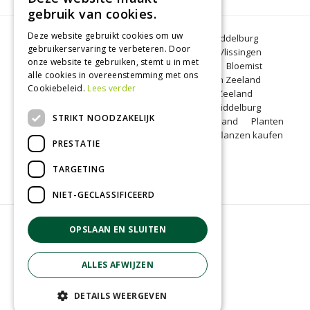
gebruik van cookies.
Deze website gebruikt cookies om uw
Bloemen Middelburg
Dierenwinkel Middelburg
gebruikerservaring te verbeteren. Door
Kerstbomen Middelburg
Tuincentrum Vlissingen
onze website te gebruiken, stemt u in met
Tuincentrum Zeeland
Gartencenter
Bloemist
alle cookies in overeenstemming met ons
Middelburg
BBQ Zeeland
Tuinplanten Zeeland
Cookiebeleid.
Lees verder
Koopzondag Middelburg
Barbecue Zeeland
Lunchroom Middelburg
Woonwinkel Middelburg
STRIKT NOODZAKELIJK
Tuincentrum Middelburg
Koopzondag Zeeland
Planten
kopen Middelburg
Blumen Middelburg
Pflanzen kaufen
PRESTATIE
Middelburg
TARGETING
NIET-GECLASSIFICEERD
© Groenrijk Middelburg
OPSLAAN EN SLUITEN
Green Solutions
Tuincentrum Overzicht
ALLES AFWIJZEN
Privacy policy
Algemene voorwaarden
DETAILS WEERGEVEN