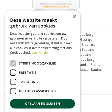
×
Deze website maakt
gebruik van cookies.
Deze website gebruikt cookies om uw
Bloemen Middelburg
Dierenwinkel Middelburg
gebruikerservaring te verbeteren. Door
Kerstbomen Middelburg
Tuincentrum Vlissingen
onze website te gebruiken, stemt u in met
Tuincentrum Zeeland
Gartencenter
Bloemist
alle cookies in overeenstemming met ons
Middelburg
BBQ Zeeland
Tuinplanten Zeeland
Cookiebeleid.
Lees verder
Koopzondag Middelburg
Barbecue Zeeland
Lunchroom Middelburg
Woonwinkel Middelburg
STRIKT NOODZAKELIJK
Tuincentrum Middelburg
Koopzondag Zeeland
Planten
kopen Middelburg
Blumen Middelburg
Pflanzen kaufen
PRESTATIE
Middelburg
TARGETING
NIET-GECLASSIFICEERD
© Groenrijk Middelburg
OPSLAAN EN SLUITEN
Green Solutions