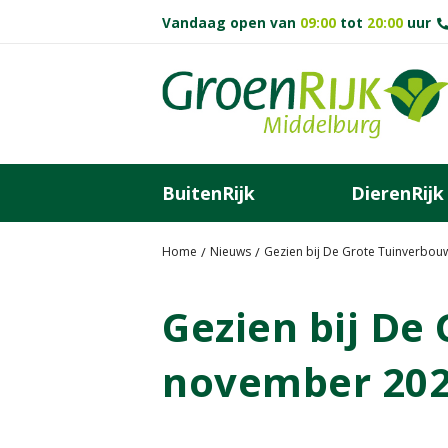
G
Vandaag open van
09:00
tot
20:00
uur
a
n
a
a
r
c
o
BuitenRijk
DierenRijk
n
t
e
Home
Nieuws
Gezien bij De Grote Tuinverbou
n
t
Gezien bij De
november 20