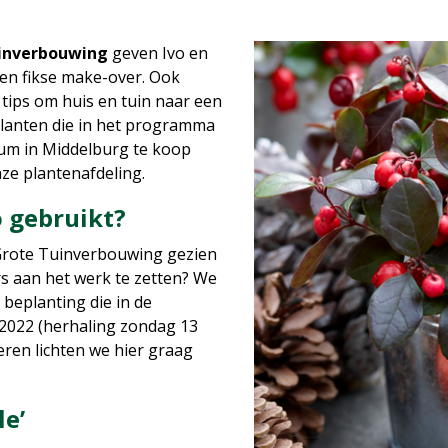
inverbouwing
geven Ivo en
een fikse make-over. Ook
n tips om huis en tuin naar een
e planten die in het programma
rum in Middelburg te koop
nze plantenafdeling.
o gebruikt?
 Grote Tuinverbouwing gezien
s aan het werk te zetten? We
beplanting die in de
2022 (herhaling zondag 13
eren lichten we hier graag
le’