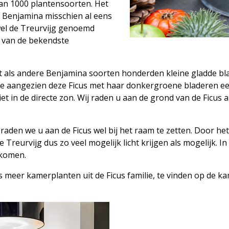
 dan 1000 plantensoorten. Het
us Benjamina misschien al eens
wel de Treurvijg genoemd
 van de bekendste
t als andere Benjamina soorten honderden kleine gladde blaa
lie aangezien deze Ficus met haar donkergroene bladeren ee
et in de directe zon. Wij raden u aan de grond van de Ficus a
 raden we u aan de Ficus wel bij het raam te zetten. Door he
de Treurvijg dus zo veel mogelijk licht krijgen als mogelijk. I
rkomen.
als meer kamerplanten uit de Ficus familie, te vinden op de 