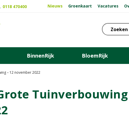
Nieuws
Groenkaart
Vacatures
Ov
0118 470400
BinnenRijk
BloemRijk
wing – 12 november 2022
 Grote Tuinverbouwing
22