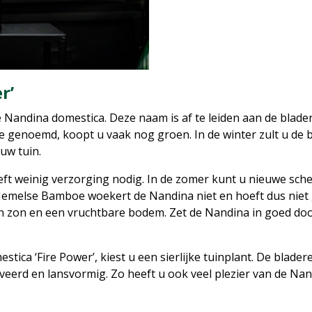
r’
e Nandina domestica. Deze naam is af te leiden aan de blader
 genoemd, koopt u vaak nog groen. In de winter zult u de b
 uw tuin.
eft weinig verzorging nodig. In de zomer kunt u nieuwe sch
Hemelse Bamboe woekert de Nandina niet en hoeft dus niet
 zon en een vruchtbare bodem. Zet de Nandina in goed doo
ica ‘Fire Power’, kiest u een sierlijke tuinplant. De blader
eveerd en lansvormig. Zo heeft u ook veel plezier van de N