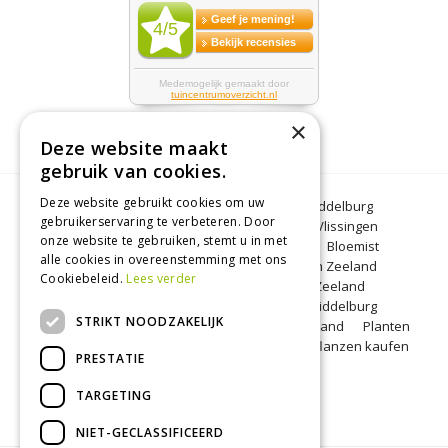
×
Deze website maakt
gebruik van cookies.
Deze website gebruikt cookies om uw
Bloemen Middelburg
Dierenwinkel Middelburg
gebruikerservaring te verbeteren. Door
Kerstbomen Middelburg
Tuincentrum Vlissingen
onze website te gebruiken, stemt u in met
Tuincentrum Zeeland
Gartencenter
Bloemist
alle cookies in overeenstemming met ons
Middelburg
BBQ Zeeland
Tuinplanten Zeeland
Cookiebeleid.
Lees verder
Koopzondag Middelburg
Barbecue Zeeland
Lunchroom Middelburg
Woonwinkel Middelburg
STRIKT NOODZAKELIJK
Tuincentrum Middelburg
Koopzondag Zeeland
Planten
kopen Middelburg
Blumen Middelburg
Pflanzen kaufen
PRESTATIE
Middelburg
TARGETING
NIET-GECLASSIFICEERD