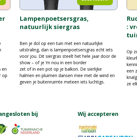
er
Rud
Lampenpoetsersgras,
: v
natuurlijk siergras
tui
e
Ben je dol op een tuin met een natuurlijke
n
uitstraling, dan is lampenpoetsersgras echt iets
Op zo
voor jou. Dit siergras steelt het hele jaar door de
kleur
show – of je ‘m nou in een border
kenni
n en
zet of in een pot op je balkon. De sierlijke
een z
r op
halmen en pluimen dansen mee met de wind en
knalg
geven je buitenruimte meteen iets luchtigs.
ze el
angesloten bij
Wij accepteren