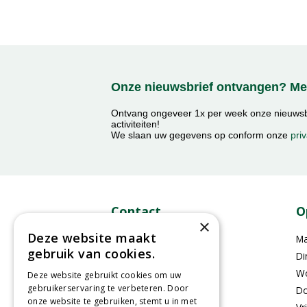
Onze nieuwsbrief ontvangen? Mel
Ontvang ongeveer 1x per week onze nieuwsbr
activiteiten!
We slaan uw gegevens op conform onze
priv
Contact
O
×
Deze website maakt
GroenRijk Middelburg​
M
gebruik van cookies.
Mortiereboulevard 2
Di
4336RA Middelburg
W
Deze website gebruikt cookies om uw
gebruikerservaring te verbeteren. Door
Do
onze website te gebruiken, stemt u in met
0118-470400