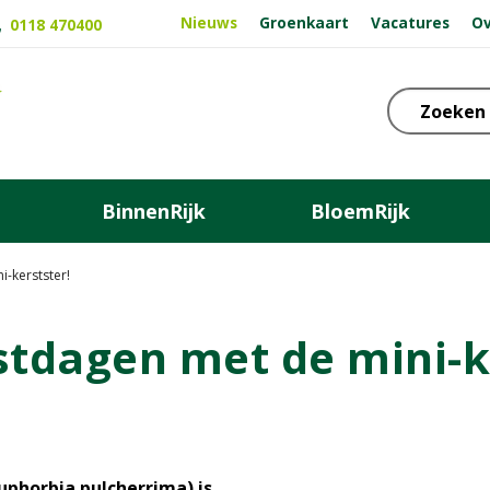
Nieuws
Groenkaart
Vacatures
Ov
0118 470400
BinnenRijk
BloemRijk
i-kerstster!
stdagen met de mini-k
Euphorbia pulcherrima) is