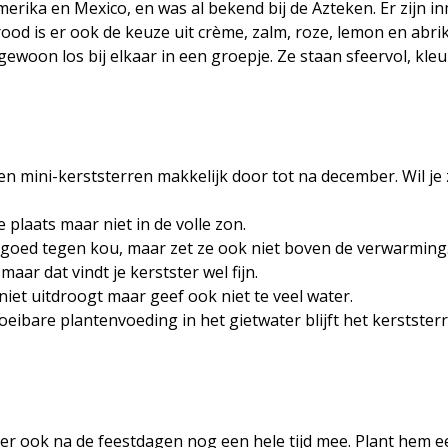
erika en Mexico, en was al bekend bij de Azteken. Er zijn i
rood is er ook de keuze uit crème, zalm, roze, lemon en abri
ewoon los bij elkaar in een groepje. Ze staan sfeervol, kleu
ien mini-kerststerren makkelijk door tot na december. Wil je
e plaats maar niet in de volle zon.
 goed tegen kou, maar zet ze ook niet boven de verwarming
aar dat vindt je kerstster wel fijn.
niet uitdroogt maar geef ook niet te veel water.
oeibare plantenvoeding in het gietwater blijft het kerststerr
er ook na de feestdagen nog een hele tijd mee. Plant hem e