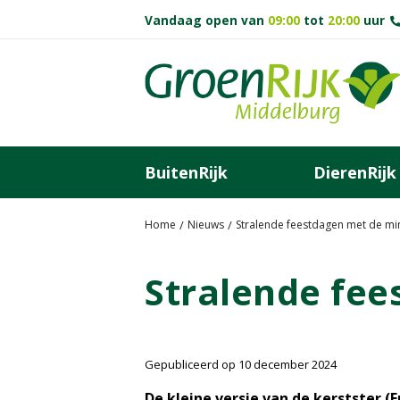
G
Vandaag open van
09:00
tot
20:00
uur
a
n
a
a
r
c
o
BuitenRijk
DierenRijk
n
t
e
Home
Nieuws
Stralende feestdagen met de min
n
t
Stralende fee
Gepubliceerd op
10 december 2024
De kleine versie van de kerstster (