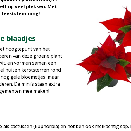
lt op veel plekken. Met
 in feeststemming!
e blaadjes
het hoogtepunt van het
deren van deze groene plant
 wit, en vormen samen een
eel huizen kerststerren rond
 nog gele bloemetjes, maar
aderen. De mini’s staan extra
rangementen mee maken!
lie als cactussen (Euphorbia) en hebben ook melkachtig sa