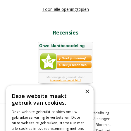
Toon alle openingstijden
Recensies
×
Deze website maakt
gebruik van cookies.
Deze website gebruikt cookies om uw
Bloemen Middelburg
Dierenwinkel Middelburg
gebruikerservaring te verbeteren. Door
Kerstbomen Middelburg
Tuincentrum Vlissingen
onze website te gebruiken, stemt u in met
Tuincentrum Zeeland
Gartencenter
Bloemist
alle cookies in overeenstemming met ons
Middelburg
BBQ Zeeland
Tuinplanten Zeeland