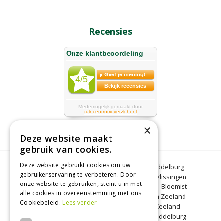
Recensies
×
Deze website maakt
gebruik van cookies.
Deze website gebruikt cookies om uw
Bloemen Middelburg
Dierenwinkel Middelburg
gebruikerservaring te verbeteren. Door
Kerstbomen Middelburg
Tuincentrum Vlissingen
onze website te gebruiken, stemt u in met
Tuincentrum Zeeland
Gartencenter
Bloemist
alle cookies in overeenstemming met ons
Middelburg
BBQ Zeeland
Tuinplanten Zeeland
Cookiebeleid.
Lees verder
Koopzondag Middelburg
Barbecue Zeeland
Lunchroom Middelburg
Woonwinkel Middelburg