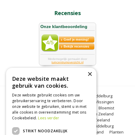
Recensies
×
Deze website maakt
gebruik van cookies.
Deze website gebruikt cookies om uw
Bloemen Middelburg
Dierenwinkel Middelburg
gebruikerservaring te verbeteren. Door
Kerstbomen Middelburg
Tuincentrum Vlissingen
onze website te gebruiken, stemt u in met
Tuincentrum Zeeland
Gartencenter
Bloemist
alle cookies in overeenstemming met ons
Middelburg
BBQ Zeeland
Tuinplanten Zeeland
Cookiebeleid.
Lees verder
Koopzondag Middelburg
Barbecue Zeeland
Lunchroom Middelburg
Woonwinkel Middelburg
STRIKT NOODZAKELIJK
Tuincentrum Middelburg
Koopzondag Zeeland
Planten