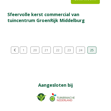
Sfeervolle kerst commercial van
tuincentrum GroenRijk Middelburg
1
20
21
22
23
24
25
Aangesloten bij