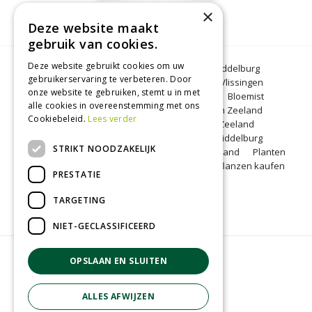
×
Deze website maakt
gebruik van cookies.
Deze website gebruikt cookies om uw
Bloemen Middelburg
Dierenwinkel Middelburg
gebruikerservaring te verbeteren. Door
Kerstbomen Middelburg
Tuincentrum Vlissingen
onze website te gebruiken, stemt u in met
Tuincentrum Zeeland
Gartencenter
Bloemist
alle cookies in overeenstemming met ons
Middelburg
BBQ Zeeland
Tuinplanten Zeeland
Cookiebeleid.
Lees verder
Koopzondag Middelburg
Barbecue Zeeland
Lunchroom Middelburg
Woonwinkel Middelburg
STRIKT NOODZAKELIJK
Tuincentrum Middelburg
Koopzondag Zeeland
Planten
kopen Middelburg
Blumen Middelburg
Pflanzen kaufen
PRESTATIE
Middelburg
TARGETING
NIET-GECLASSIFICEERD
© Groenrijk Middelburg
OPSLAAN EN SLUITEN
Green Solutions
Tuincentrum Overzicht
ALLES AFWIJZEN
Privacy policy