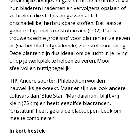
schadelijke deeltjes of gassen uit de lucht die ze via
hun bladeren inademen en vervolgens opslaan of
ze breken die stofjes en gassen af tot
onschadelijke, herbruikbare stoffen. Dat laatste
gebeurt bijv. met koolstofdioxide (CO2). Dat is
trouwens echte groeistof voor planten en ze geven
er (via het blad uitgeademde) zuurstof voor terug.
Deze planten zijn dus ideaal om de lucht in je living
of op je werkplek te helpen zuiveren. Mooi,
sfeervol en nuttig tegelijk!
TIP
: Andere soorten Phlebodium worden
nauwelijks gekweekt. Maar er zijn wel ook andere
cultivars dan ‘Blue Star’. ‘Mandaianum’ blijft vrij
klein (75 cm) en heeft gegolfde bladranden,
‘Cristatum’ heeft gekrulde bladtoppen. Leuk om
mee te combineren!
In kort bestek