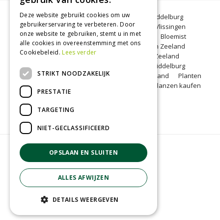
Deze website gebruikt cookies om uw
Bloemen Middelburg
Dierenwinkel Middelburg
gebruikerservaring te verbeteren. Door
Kerstbomen Middelburg
Tuincentrum Vlissingen
onze website te gebruiken, stemt u in met
Tuincentrum Zeeland
Gartencenter
Bloemist
alle cookies in overeenstemming met ons
Middelburg
BBQ Zeeland
Tuinplanten Zeeland
Cookiebeleid.
Lees verder
Koopzondag Middelburg
Barbecue Zeeland
Lunchroom Middelburg
Woonwinkel Middelburg
STRIKT NOODZAKELIJK
Tuincentrum Middelburg
Koopzondag Zeeland
Planten
kopen Middelburg
Blumen Middelburg
Pflanzen kaufen
PRESTATIE
Middelburg
TARGETING
NIET-GECLASSIFICEERD
© Groenrijk Middelburg
OPSLAAN EN SLUITEN
Green Solutions
Tuincentrum Overzicht
ALLES AFWIJZEN
Privacy policy
Algemene voorwaarden
DETAILS WEERGEVEN